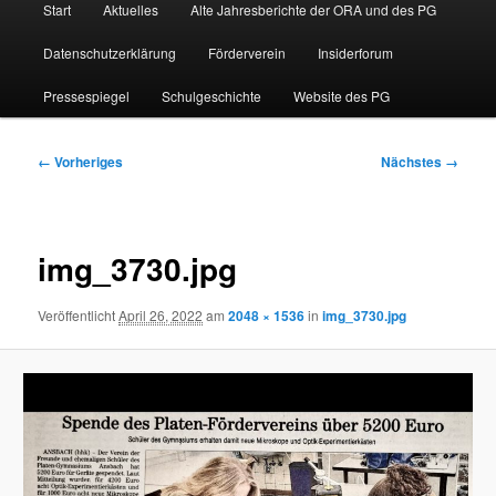
Start
Aktuelles
Alte Jahresberichte der ORA und des PG
Datenschutzerklärung
Förderverein
Insiderforum
Pressespiegel
Schulgeschichte
Website des PG
Bilder-
← Vorheriges
Nächstes →
Navigation
img_3730.jpg
Veröffentlicht
April 26, 2022
am
2048 × 1536
in
img_3730.jpg