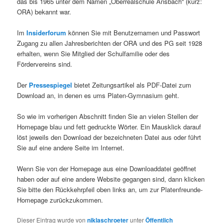
das bis 1965 unter dem Namen „Oberrealschule Ansbach“ (kurz:
ORA) bekannt war.
Im
Insiderforum
können Sie mit Benutzernamen und Passwort
Zugang zu allen Jahresberichten der ORA und des PG seit 1928
erhalten, wenn Sie Mitglied der Schulfamilie oder des
Fördervereins sind.
Der
Pressespiegel
bietet Zeitungsartikel als PDF-Datei zum
Download an, in denen es ums Platen-Gymnasium geht.
So wie im vorherigen Abschnitt finden Sie an vielen Stellen der
Homepage blau und fett gedruckte Wörter. Ein Mausklick darauf
löst jeweils den Download der bezeichneten Datei aus oder führt
Sie auf eine andere Seite im Internet.
Wenn Sie von der Homepage aus eine Downloaddatei geöffnet
haben oder auf eine andere Website gegangen sind, dann klicken
Sie bitte den Rückkehrpfeil oben links an, um zur Platenfreunde-
Homepage zurückzukommen.
Dieser Eintrag wurde von
niklaschroeter
unter
Öffentlich