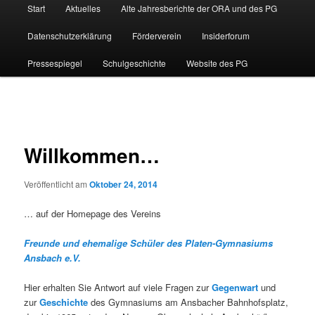
Hauptmenü
Start
Aktuelles
Alte Jahresberichte der ORA und des PG
Datenschutzerklärung
Förderverein
Insiderforum
Pressespiegel
Schulgeschichte
Website des PG
Beitragsnavigation
Willkommen…
Veröffentlicht am
Oktober 24, 2014
… auf der Homepage des Vereins
Freunde und ehemalige
Schüler des Platen-Gymnasiums
Ansbach e.V.
Hier erhalten Sie Antwort auf viele Fragen zur
Gegenwart
und
zur
Geschichte
des Gymnasiums am Ansbacher Bahnhofsplatz,