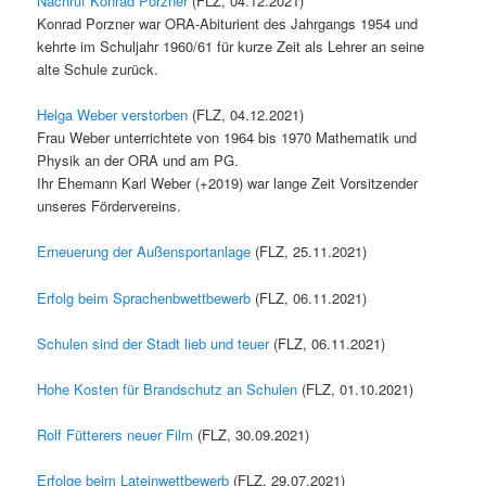
Nachruf Konrad Porzner
(FLZ, 04.12.2021)
Konrad Porzner war ORA-Abiturient des Jahrgangs 1954 und
kehrte im Schuljahr 1960/61 für kurze Zeit als Lehrer an seine
alte Schule zurück.
Helga Weber verstorben
(FLZ, 04.12.2021)
Frau Weber unterrichtete von 1964 bis 1970 Mathematik und
Physik an der ORA und am PG.
Ihr Ehemann Karl Weber (+2019) war lange Zeit Vorsitzender
unseres Fördervereins.
Erneuerung der Außensportanlage
(FLZ, 25.11.2021)
Erfolg beim Sprachenbwettbewerb
(FLZ, 06.11.2021)
Schulen sind der Stadt lieb und teuer
(FLZ, 06.11.2021)
Hohe Kosten für Brandschutz an Schulen
(FLZ, 01.10.2021)
Rolf Fütterers neuer Film
(FLZ, 30.09.2021)
Erfolge beim Lateinwettbewerb
(FLZ, 29.07.2021)