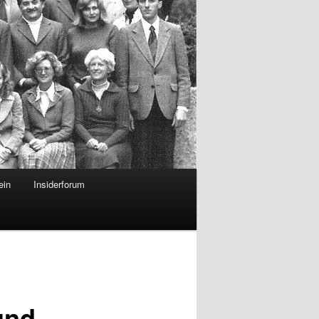
ein
Insiderforum
und