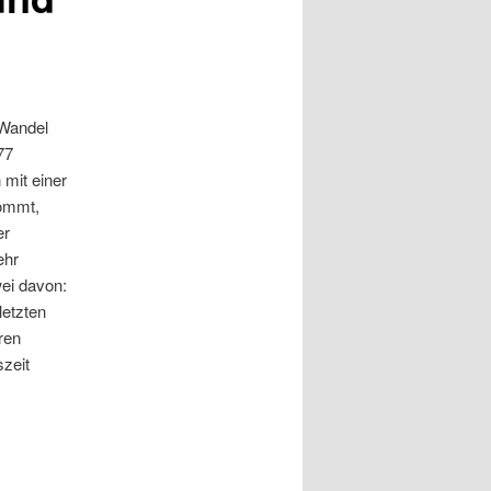
 Wandel
77
mit einer
kommt,
er
ehr
ei davon:
letzten
ren
zeit