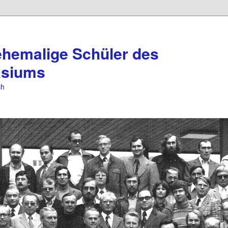
ehemalige Schüler des
asiums
ch