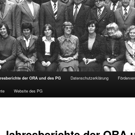
hresberichte der ORA und des PG
Datenschutzerklärung
Förderver
hte
Website des PG
e Jahresberichte der ORA 