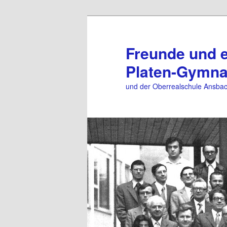
Zum
primären
Inhalt
Freunde und 
springen
Platen-Gymn
und der Oberrealschule Ansba