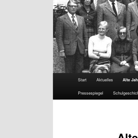
Hauptmenü
Start
Aktuelles
Alte Ja
Pressespiegel
Schulgeschic
Alt