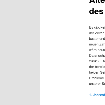
des
Es gibt ke
der Zeiten
bestehend
neuen Zäh
wäre heute
Datenschu
zurück. D
der bereit
beiden Sei
Probleme b
unserer Sc
1. Jahres