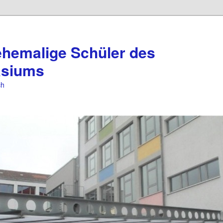
ehemalige Schüler des
asiums
ch