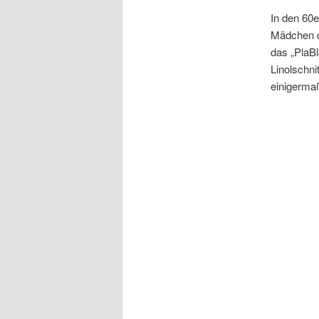
In den 60e
Mädchen d
das „PlaBl
Linolschni
einigerma