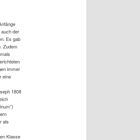
Anfänge
 auch der
en. Es gab
te. Zudem
amals
erichteten
gen immer
r eine
oseph 1808
eich
inum“)
lern
r als
ben Klasse