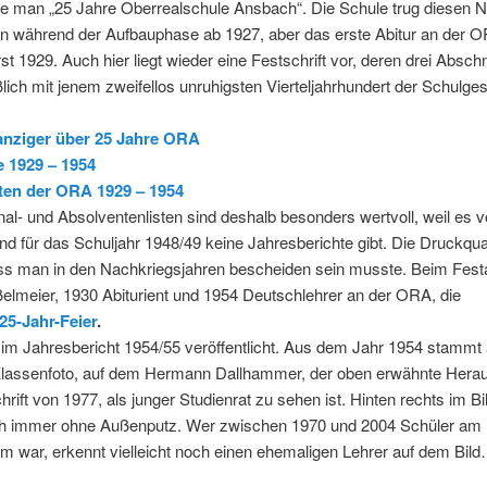
rte man „25 Jahre Oberrealschule Ansbach“. Die Schule trug diesen
n während der Aufbauphase ab 1927, aber das erste Abitur an der 
st 1929. Auch hier liegt wieder eine Festschrift vor, deren drei Abschn
lich mit jenem zweifellos unruhigsten Vierteljahrhundert der Schulge
nziger über 25 Jahre ORA
e 1929 – 1954
ten der ORA 1929 – 1954
al- und Absolventenlisten sind deshalb besonders wertvoll, weil es 
nd für das Schuljahr 1948/49 keine Jahresberichte gibt. Die Druckqual
ss man in den Nachkriegsjahren bescheiden sein musste. Beim Festak
elmeier, 1930 Abiturient und 1954 Deutschlehrer an der ORA, die
25-Jahr-Feier
.
 im Jahresbericht 1954/55 veröffentlicht. Aus dem Jahr 1954 stammt
Klassenfoto, auf dem Hermann Dallhammer, der oben erwähnte Hera
hrift von 1977, als junger Studienrat zu sehen ist. Hinten rechts im Bi
h immer ohne Außenputz. Wer zwischen 1970 und 2004 Schüler am 
 war, erkennt vielleicht noch einen ehemaligen Lehrer auf dem Bil