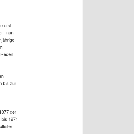
.
e erst
e – nun
njährige
um
d Reden
en
 bis zur
1877 der
 bis 1971
lleiter