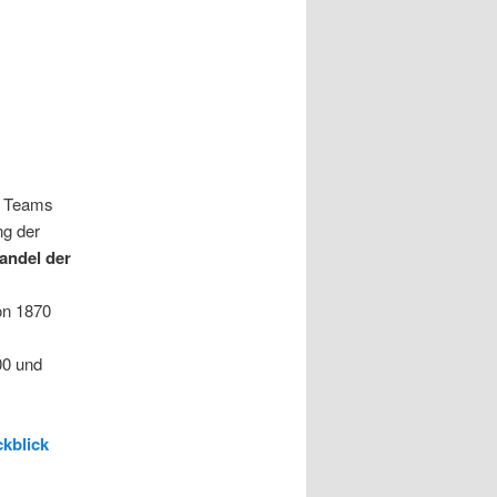
r Teams
ng der
andel der
on 1870
00 und
kblick