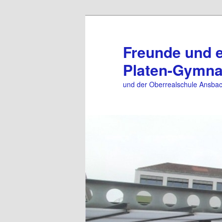
Zum
primären
Inhalt
Freunde und 
springen
Platen-Gymn
und der Oberrealschule Ansba