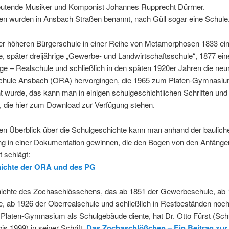
eutende Musiker und Komponist Johannes Rupprecht Dürrner.
en wurden in Ansbach Straßen benannt, nach Güll sogar eine Schule
er höheren Bürgerschule in einer Reihe von Metamorphosen 1833 ein
e, später dreijährige „Gewerbe- und Landwirtschaftsschule“, 1877 ein
ge – Realschule und schließlich in den späten 1920er Jahren die neu
chule Ansbach (ORA) hervorgingen, die 1965 zum Platen-Gymnasi
 wurde, das kann man in einigen schulgeschichtlichen Schriften un
, die hier zum Download zur Verfügung stehen.
ten Überblick über die Schulgeschichte kann man anhand der baulich
ng in einer Dokumentation gewinnen, die den Bogen von den Anfängen
 schlägt:
ichte der ORA und des PG
ichte des Zochaschlösschens, das ab 1851 der Gewerbeschule, ab 
, ab 1926 der Oberrealschule und schließlich in Restbeständen noch
laten-Gymnasium als Schulgebäude diente, hat Dr. Otto Fürst (Schu
is 1999) in seiner Schrift
Das Zochaschlößchen – Ein Beitrag zur