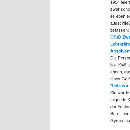
1954 feie
zwar scho
es eben er
ausschließ
befassen:
OStD Zwa
Lehrkräft
Absolven
Die Person
bis 1948 u
ahnen, da
Hans Geiß
Rede zur 
Sie wurde
folgende 
der Festsc
Bau – noc
Gymnasium