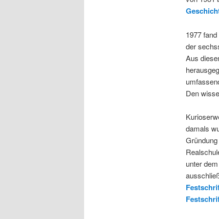
Geschich
1977 fand 
der sechs
Aus diese
herausgege
umfassends
Den wissen
Kurioserwe
damals wur
Gründung d
Realschule
unter dem 
ausschließ
Festschri
Festschri