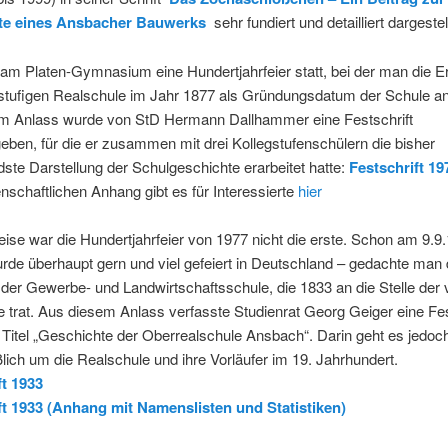
te eines Ansbacher Bauwerks
sehr fundiert und detailliert dargestell
am Platen-Gymnasium eine Hundertjahrfeier statt, bei der man die E
stufigen Realschule im Jahr 1877 als Gründungsdatum der Schule 
m Anlass wurde von StD Hermann Dallhammer eine Festschrift
ben, für die er zusammen mit drei Kollegstufenschülern die bisher
te Darstellung der Schulgeschichte erarbeitet hatte:
Festschrift 19
schaftlichen Anhang gibt es für Interessierte
hier
ise war die Hundertjahrfeier von 1977 nicht die erste. Schon am 9.9
de überhaupt gern und viel gefeiert in Deutschland – gedachte man 
er Gewerbe- und Landwirtschaftsschule, die 1833 an die Stelle der 
 trat. Aus diesem Anlass verfasste Studienrat Georg Geiger eine Fes
Titel „Geschichte der Oberrealschule Ansbach“. Darin geht es jedoch
lich um die Realschule und ihre Vorläufer im 19. Jahrhundert.
ft 1933
ft 1933 (Anhang mit Namenslisten und Statistiken)