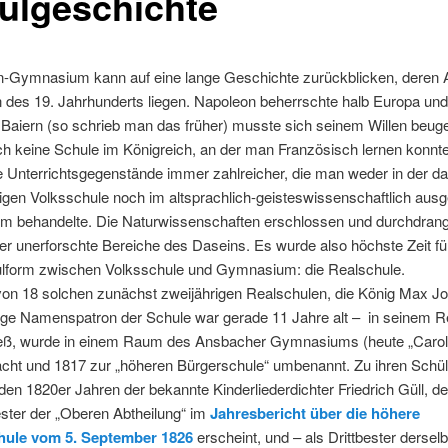
ulgeschichte
n-Gymnasium kann auf eine lange Geschichte zurückblicken, deren 
 des 19. Jahrhunderts liegen. Napoleon beherrschte halb Europa und
 Baiern (so schrieb man das früher) musste sich seinem Willen beug
ch keine Schule im Königreich, an der man Französisch lernen konn
e Unterrichtsgegenstände immer zahlreicher, die man weder in der d
igen Volksschule noch im altsprachlich-geisteswissenschaftlich ausg
 behandelte. Die Naturwissenschaften erschlossen und durchdran
er unerforschte Bereiche des Daseins. Es wurde also höchste Zeit fü
lform zwischen Volksschule und Gymnasium: die Realschule.
von 18 solchen zunächst zweijährigen Realschulen, die König Max J
tige Namenspatron der Schule war gerade 11 Jahre alt – in seinem R
ieß, wurde in einem Raum des Ansbacher Gymnasiums (heute „Carol
acht und 1817 zur „höheren Bürgerschule“ umbenannt. Zu ihren Schü
 den 1820er Jahren der bekannte Kinderliederdichter Friedrich Güll, de
ster der „Oberen Abtheilung“ im
Jahresbericht über die höhere
hule vom 5. September 1826
erscheint, und – als Drittbester dersel