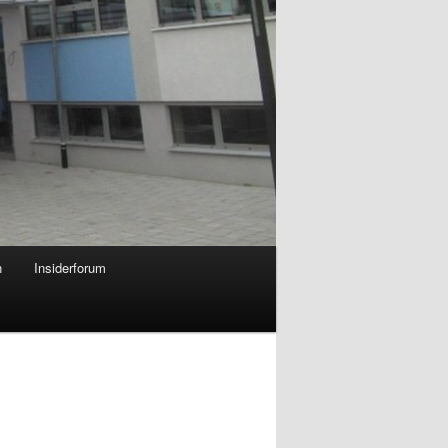
n
Insiderforum