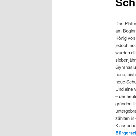
Sch
Das Plate
am Beginn
König von
jedoch no
wurden di
siebenjähr
Gymnasium
neue, bish
neue Schu
Und eine 
– der heu
gründen l
untergebr
zählten in
Klassenbe
Bürgersc