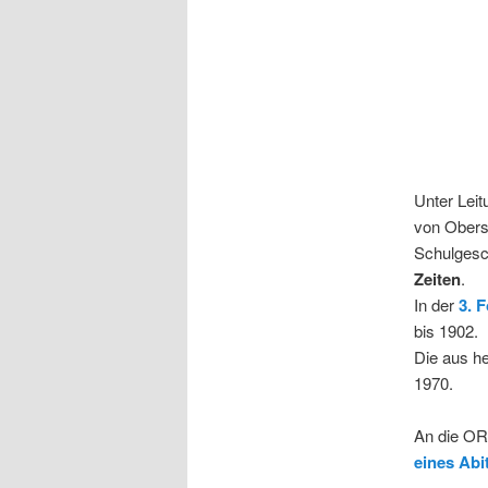
Unter Lei
von Oberst
Schulgesch
Zeiten
.
In der
3. 
bis 1902.
Die aus he
1970.
An die ORA
eines Abi