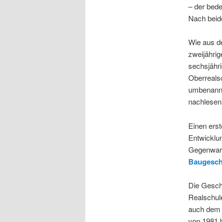
– der bed
Nach beid
Wie aus d
zweijährig
sechsjähri
Oberreals
umbenannt
nachlesen
Einen ers
Entwicklu
Gegenwart
Baugesch
Die Gesch
Realschule
auch dem P
von 1981 b