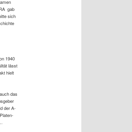
 Namen
ORA gab
itte sich
schichte
von 1940
ität lässt
t hielt
 auch das
usgeber
ld der A-
Platen-
d…