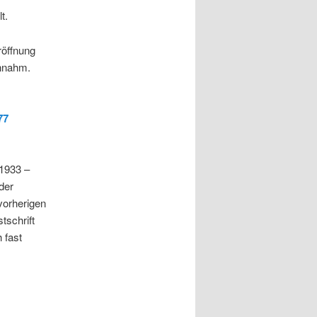
t.
röffnung
annahm.
77
.1933 –
der
vorherigen
tschrift
 fast