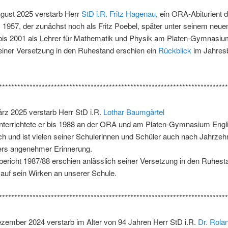
gust 2025 verstarb Herr
StD i.R. Fritz Hagenau
, ein ORA-Abiturient 
 1957, der zunächst noch als Fritz Poebel, später unter seinem ne
bis 2001 als Lehrer für Mathematik und Physik am Platen-Gymnasium
einer Versetzung in den Ruhestand erschien ein
Rückblick
im Jahresb
***************************************************************************
rz 2025 verstarb Herr StD i.R.
Lothar Baumgärtel
nterrichtete er bis 1988 an der ORA und am Platen-Gymnasium Engl
h und ist vielen seiner Schulerinnen und Schüler auch nach Jahrzeh
ers angenehmer Erinnerung.
ericht 1987/88 erschien anlässlich seiner Versetzung in den Ruhest
auf sein Wirken an unserer Schule.
***************************************************************************
zember 2024 verstarb im Alter von 94 Jahren Herr StD i.R.
Dr. Rola