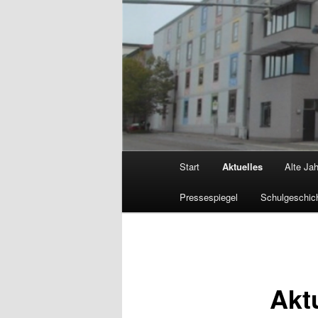
Hauptmenü
Start
Aktuelles
Alte Ja
Pressespiegel
Schulgeschic
Akt