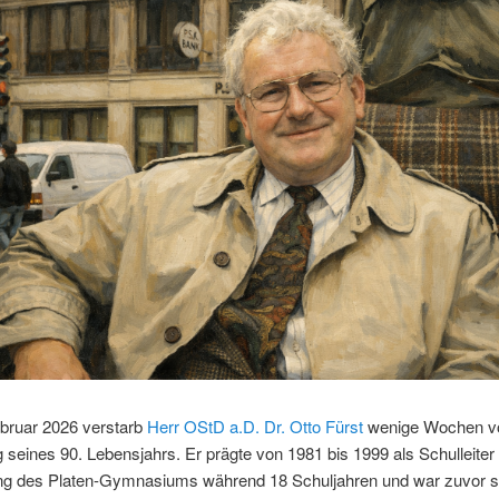
bruar 2026 verstarb
Herr OStD a.D. Dr. Otto Fürst
wenige Wochen v
 seines 90. Lebensjahrs. Er prägte von 1981 bis 1999 als Schulleiter 
ng des Platen-Gymnasiums während 18 Schuljahren und war zuvor 