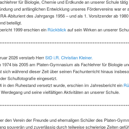
achlehrer für Biologie, Chemie und Erdkunde an unserer Schule täti
ndung und anfänglichen Entwicklung unseres Fördervereins war er als
RA-Abiturient des Jahrgangs 1956 – und als 1. Vorsitzender ab 1980
nd beteiligt.
bericht 1999 erschien ein
Rückblick
auf sein Wirken an unserer Schu
***************************************************************************
ruar 2026 verstarb Herr
StD i.R. Christian Kleiner.
n 1974 bis 2005 am Platen-Gymnasium als Fachlehrer für Biologie u
hat sich während dieser Zeit über seinen Fachunterricht hinaus insbeso
 der Schulfotografie eingesetzt.
4 in den Ruhestand versetzt wurde, erschien im Jahresbericht ein
Rü
 Werdegang und seine vielfältigen Aktivitäten an unserer Schule.
***************************************************************************
r den Verein der Freunde und ehemaligen Schüler des Platen-Gym
ang souverän und zuverlässig durch teilweise schwierige Zeiten geführ