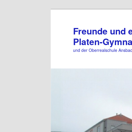
Zum
primären
Inhalt
Freunde und 
springen
Platen-Gymn
und der Oberrealschule Ansba