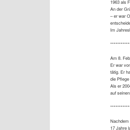
1963 als F
An der Grü
– er war O
entscheide
Im Jahres
***********
Am 8. Feb
Er war vo
tätig. Er 
die Pflege
Als er 200
auf seinen
***********
Nachdem e
17 Jahre l