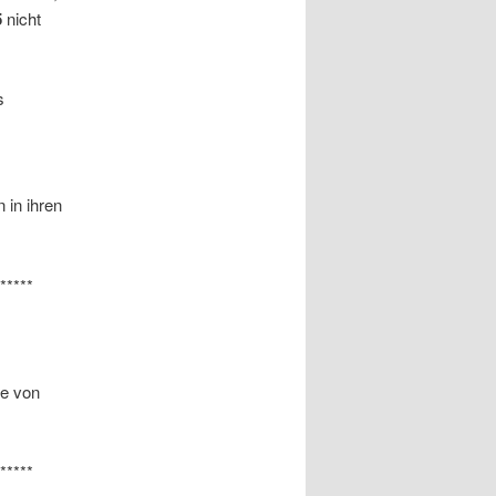
5
nicht
s
 in ihren
*****
te von
*****