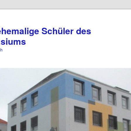
ehemalige Schüler des
asiums
ch