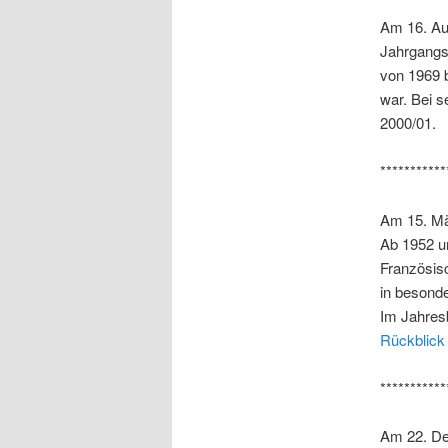
Am 16. Au
Jahrgangs
von 1969 
war. Bei s
2000/01.
***********
Am 15. Mä
Ab 1952 u
Französisc
in besond
Im Jahresb
Rückblick
***********
Am 22. De