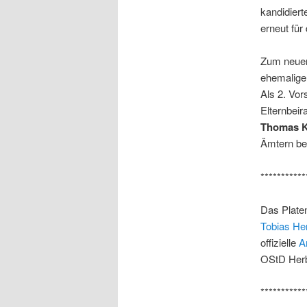
kandidiert
erneut für
Zum neuen
ehemaliger
Als 2. Vo
Elternbeir
Thomas K
Ämtern bes
***********
Das Platen
Tobias He
offizielle
A
OStD Herb
***********