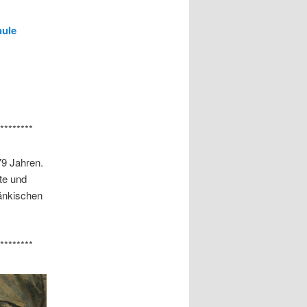
hule
********
79 Jahren.
te und
änkischen
********