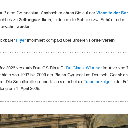
 Platen-Gymnasium Ansbach erfahren Sie auf der
Website der Sc
eht es zu
Zeitungsartikeln
, in denen die Schule bzw. Schüler oder
e erwähnt wurden.
uckbarer
Flyer
informiert kompakt über unseren
Förderverein
.
***************************************************************************
rz 2026 verstarb Frau OStRin a.D.
Dr. Gisela Wimmer
im Alter von 
richtete von 1993 bis 2009 am Platen-Gymnasium Deutsch, Geschich
e. Die Schulfamilie erinnerte an sie mit einer
Traueranzeige
in der Fr
ung am 1. April 2026.
***************************************************************************