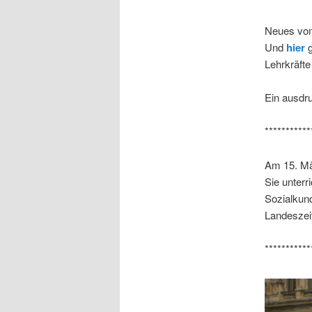
Neues vom
Und
hier
g
Lehrkräft
Ein ausdr
***********
Am 15. Mä
Sie unter
Sozialkund
Landeszeit
***********