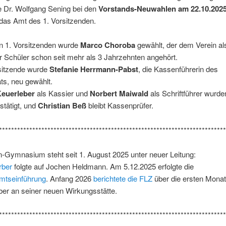
e Dr. Wolfgang Sening bei den
Vorstands-Neuwahlen am 22.10.202
 das Amt des 1. Vorsitzenden.
 1. Vorsitzenden wurde
Marco Choroba
gewählt, der dem Verein al
 Schüler schon seit mehr als 3 Jahrzehnten angehört.
rsitzende wurde
Stefanie Herrmann-Pabst
, die Kassenführerin des
ats, neu gewählt.
euerleber
als Kassier und
Norbert Maiwald
als Schriftführer wurden
tätigt, und
Christian Beß
bleibt Kassenprüfer.
***************************************************************************
-Gymnasium steht seit 1. August 2025 unter neuer Leitung:
rber
folgte auf Jochen Heldmann. Am 5.12.2025 erfolgte die
mtseinführung
. Anfang 2026
berichtete die FLZ
über die ersten Mona
er an seiner neuen Wirkungsstätte.
***************************************************************************