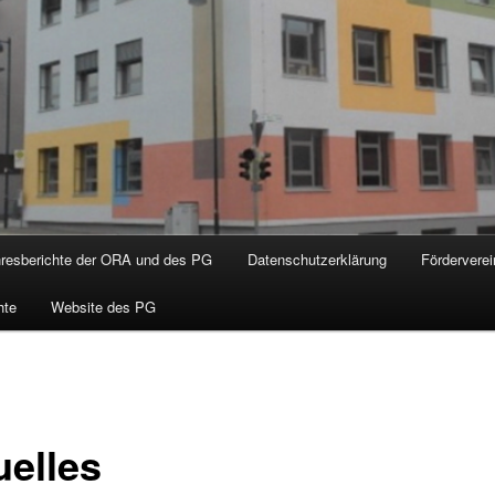
hresberichte der ORA und des PG
Datenschutzerklärung
Förderverei
hte
Website des PG
uelles