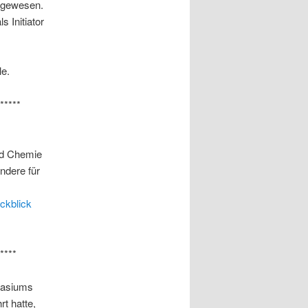
g gewesen.
 Initiator
le.
*****
nd Chemie
ndere für
ckblick
****
nasiums
t hatte,