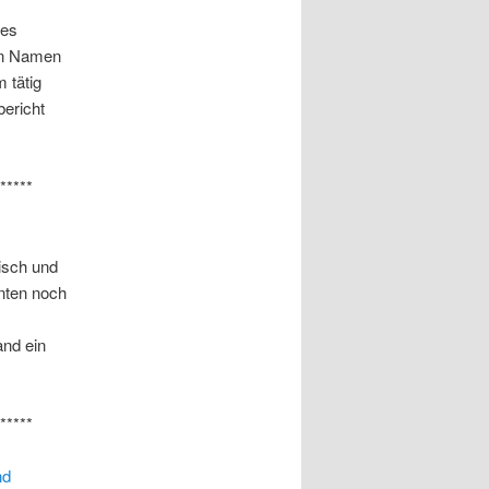
des
uen Namen
 tätig
ericht
*****
isch und
nten noch
and ein
*****
nd