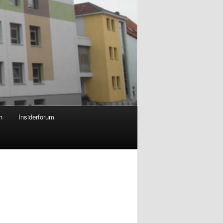
n
Insiderforum